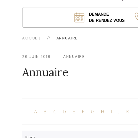
DEMANDE
DE RENDEZ-VOUS
ACCUEIL
ANNUAIRE
26 JUIN 2018
ANNUAIRE
Annuaire
A
B
C
D
E
F
G
H
I
J
K
L
Nom