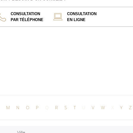
CONSULTATION
CONSULTATION
PAR TÉLÉPHONE
EN LIGNE
M
N
O
P
Q
R
S
T
U
V
W
X
Y
Z
Ville