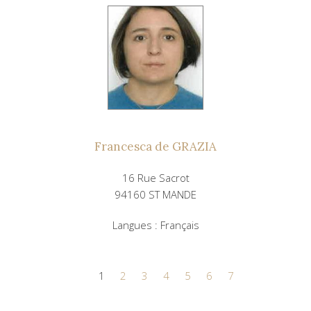
Francesca de GRAZIA
16 Rue Sacrot
94160 ST MANDE
Langues : Français
1
2
3
4
5
6
7