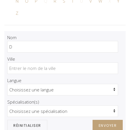
N
O
P
Q
R
S
T
U
V
W
X
Y
Z
Nom
Ville
Langue
Spécialisation(s)
RÉINITIALISER
ENVOYER