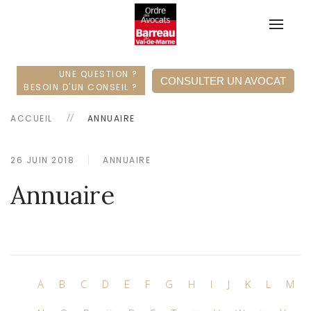
UNE QUESTION ?
CONSULTER UN AVOCAT
BESOIN D'UN CONSEIL ?
ACCUEIL
ANNUAIRE
26 JUIN 2018
ANNUAIRE
Annuaire
A
B
C
D
E
F
G
H
I
J
K
L
M