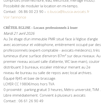
comprises (internet/fibre, eau, électricité, ménage inclus).
Possibilité de moduler la location en mi-temps.
Contact : 06 86 00 23 90 –
o.busca@busca-avocats.fr
Voir l'annonce
CRÉTEIL EGLISE - Locaux professionnels à louer
Mardi 21 avril 2026
Au 3e étage d’un immeuble PMR situé face à l’église d’angle
avec ascenseur et vidéophone, entièrement occupé par des
professionnels (expert-comptable - avocats-médecins), très
lumineux d’une surface d’environ 87m² sur deux niveaux. Au
premier niveau accueil salle d’attente, WC lave-main), couloir
distribuant 3 bureaux, escalier intérieur menant au 2e
niveau 4e bureau ou salle de repos avec local archives.
Équipé RJ45 et baie de brassage.
LOYER CC 1980€/mois hors TVA
0 proximité : parking gratuit 3 heures, Métro université, TVM .
Libre immédiatement. Convient à plusieurs avocats
Contact : 06 61 26 90 49