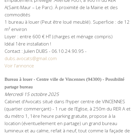
Emplacement privilégié :Avenue Foch, à 900 m du RER
A(Saint-Maur – Le Parc). À proximité de la Mairie et des
commodités
1 bureau à louer (Peut être loué meublé). Superficie : de 12
m² environ
Loyer : entre 600 € HT (charges et ménage compris)
Idéal 1ère installation !
Contact : Julien DUBS - 06.10.24.90.95 -
dubs.avocats@gmail.com
Voir l'annonce
Bureau à louer - Centre ville de Vincennes (94300) - Possibilité
partage bureau
Mercredi 15 octobre 2025
Cabinet d'Avocats situé dans l’hyper centre de VINCENNES
(quartier commerçant) - 1 rue de l’Eglise, à 250m du RER A et
du métro 1, 1ère heure parking gratuite, propose à la
location (éventuellement en partage) un grand bureau
lumineux et au calme, refait à neuf, tout comme la façade de