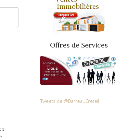
Offres de Services
Tweets de @BarreauCreteil
 si
e