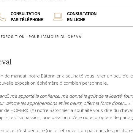
CONSULTATION
CONSULTATION
PAR TÉLÉPHONE
EN LIGNE
EXPOSITION : POUR L'AMOUR DU CHEVAL
eval
fin de mandat, notre Bâtonnier a souhaité vous livrer un peu d’e
ouvelle exposition éphémère ô combien personnelle.
randi, m’a apporté la confiance, m’a donné le goût de la liberté, fourn
r vaincre les appréhensions et les peurs, offert la force d’oser… ».
star de HOMERIC (*) notre Bâtonnier a souhaité vous dire du cheval
mpris, est sa passion, une passion qu’elle nous propose de partag
emps et c’est peu dire (ne le retrouve-t-on pas dans les peinture