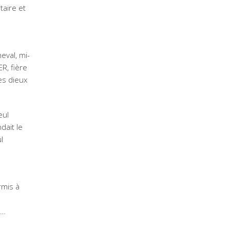
taire et
eval, mi-
R, fière
les dieux
eul
dait le
I
rmis à
e…