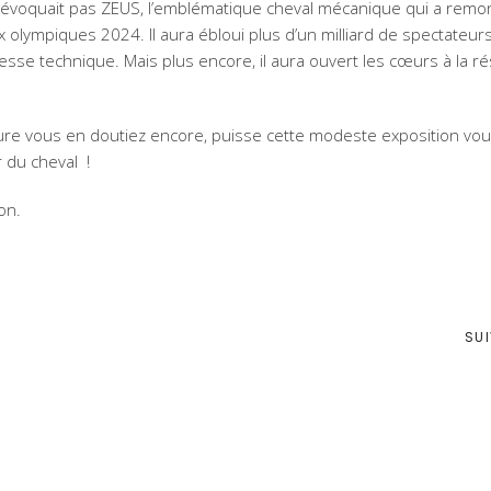
n n’évoquait pas ZEUS, l’emblématique cheval mécanique qui a remon
 olympiques 2024. Il aura ébloui plus d’un milliard de spectateurs
esse technique. Mais plus encore, il aura ouvert les cœurs à la ré
enture vous en doutiez encore, puisse cette modeste exposition vo
r du cheval !
lon.
SU