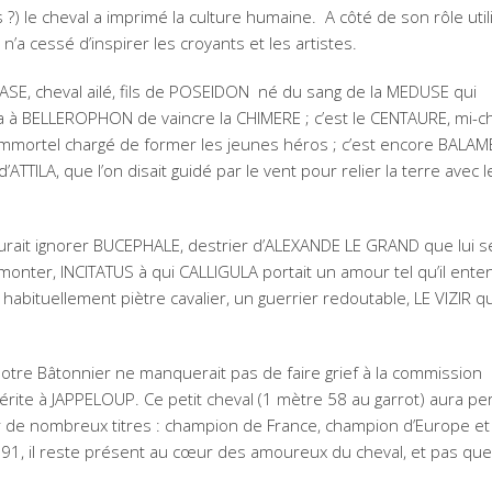
 ?) le cheval a imprimé la culture humaine. A côté de son rôle utili
 il n’a cessé d’inspirer les croyants et les artistes.
ASE, cheval ailé, fils de POSEIDON né du sang de la MEDUSE qui
 à BELLEROPHON de vaincre la CHIMERE ; c’est le CENTAURE, mi-ch
mortel chargé de former les jeunes héros ; c’est encore BALAME
ATTILA, que l’on disait guidé par le vent pour relier la terre avec 
rait ignorer BUCEPHALE, destrier d’ALEXANDE LE GRAND que lui s
 monter, INCITATUS à qui CALLIGULA portait un amour tel qu’il enten
abituellement piètre cavalier, un guerrier redoutable, LE VIZIR qu
 notre Bâtonnier ne manquerait pas de faire grief à la commission
érite à JAPPELOUP. Ce petit cheval (1 mètre 58 au garrot) aura pe
r de nombreux titres : champion de France, champion d’Europe et
91, il reste présent au cœur des amoureux du cheval, et pas qu