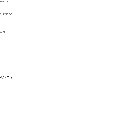
té la
,
silience
us en
IVANT