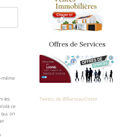
Offres de Services
lle-même
i les
Tweets de @BarreauCreteil
Voilà ce
 qui, on
er.
s