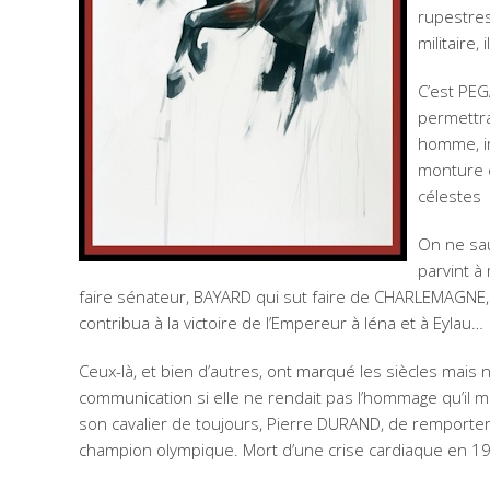
rupestres
militaire,
C’est PEG
permettra
homme, im
monture d’
célestes
On ne sau
parvint à
faire sénateur, BAYARD qui sut faire de CHARLEMAGNE, h
contribua à la victoire de l’Empereur à Iéna et à Eylau…
Ceux-là, et bien d’autres, ont marqué les siècles mais
communication si elle ne rendait pas l’hommage qu’il m
son cavalier de toujours, Pierre DURAND, de remporte
champion olympique. Mort d’une crise cardiaque en 19