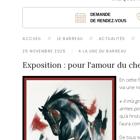
DEMANDE
DE RENDEZ-VOUS
ACCUEIL
LE BARREAU
ACTUALITÉS
25 NOVEMBRE 2025
A LA UNE DU BARREAU
Exposition : pour l'amour du ch
En cette 
via une n
«
Il m’a g
armes pou
qu’à l’in
l’aura co
De tous t