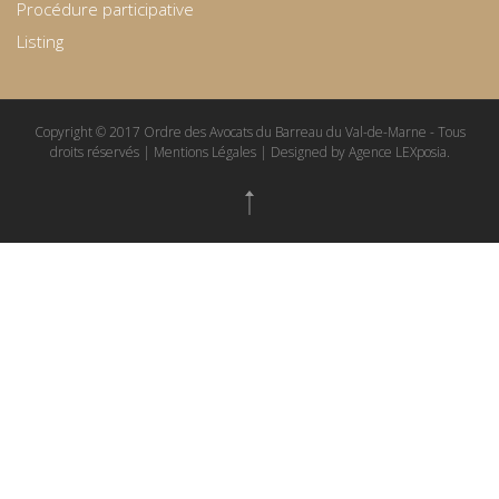
Procédure participative
Listing
Copyright © 2017 Ordre des Avocats du Barreau du Val-de-Marne - Tous
droits réservés | Mentions Légales | Designed by Agence LEXposia.