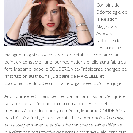
Conjoint de
Déontologie de
la Relation
Magistrats-
Avocats
s’efforce de
restaurer le
dialogue magistrats-avocats et de rétablir la confiance au
point d’y consacrer une journée nationale, elle aura fait très
fort, Madame Isabelle COUDERC, vice-Présidente chargée de
l’instruction au tribunal judiciaire de MARSEILLE et
coordinatrice du pôle criminalité organisée. Qu’on en juge…
Auditionnée le 5 mars dernier par la commission d’enquête
sénatoriale sur l’impact du narcotrafic en France et les
mesures à prendre pour y remédier, Madame COUDERC n’a
pas hésité à fustiger les avocats. Elle a dénoncé «
la remise
en cause permanente et dilatoire par une
certaine défense
qui n’est pas constructive des actes accomplis
», ajoutant que