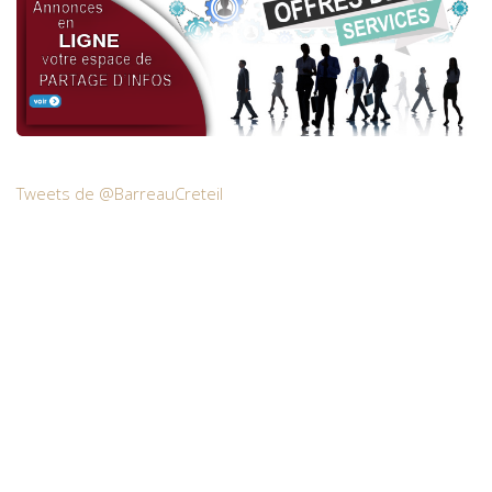
Tweets de @BarreauCreteil