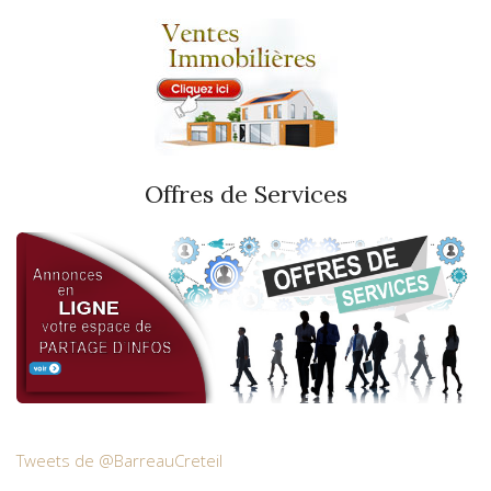
Offres de Services
Tweets de @BarreauCreteil