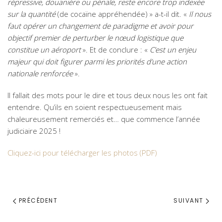
répressive, douanière ou pénale, reste encore trop indexée
sur la quantité
(de cocaïne appréhendée) » a-t-il dit. «
Il nous
faut opérer un changement de paradigme et avoir pour
objectif premier de perturber le nœud logistique que
constitue un aéroport
». Et de conclure : «
C’est un enjeu
majeur qui doit figurer parmi les
priorités d’une action
nationale renforcée
».
Il fallait des mots pour le dire et tous deux nous les ont fait
entendre. Qu’ils en soient respectueusement mais
chaleureusement remerciés et… que commence l’année
judiciaire 2025 !
Cliquez-ici pour télécharger les photos (PDF)
PRÉCÉDENT
SUIVANT