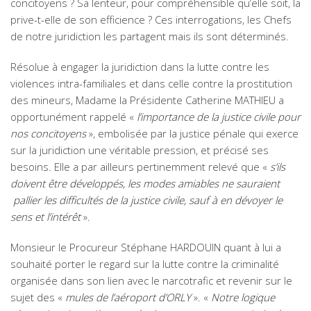
concitoyens ? Sa lenteur, pour compréhensible qu’elle soit, la
prive-t-elle de son efficience ? Ces interrogations, les Chefs
de notre juridiction les partagent mais ils sont déterminés.
Résolue à engager la juridiction dans la lutte contre les
violences intra-familiales et dans celle contre la prostitution
des mineurs, Madame la Présidente Catherine MATHIEU a
opportunément rappelé «
l’importance de la justice civile pour
nos concitoyens
», embolisée par la justice pénale qui exerce
sur la juridiction une véritable pression, et précisé ses
besoins. Elle a par ailleurs pertinemment relevé que «
s’ils
doivent être développés, les modes amiables ne
sauraient
pallier les difficultés de la justice civile, sauf à en dévoyer le
sens et l’intérêt
».
Monsieur le Procureur Stéphane HARDOUIN quant à lui a
souhaité porter le regard sur la lutte contre la criminalité
organisée dans son lien avec le narcotrafic et revenir sur le
sujet des «
mules de l’aéroport d’ORLY
». «
Notre logique