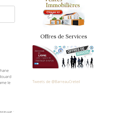
Offres de Services
phane
Edouard
Tweets de @BarreauCreteil
dame le
épreuve :