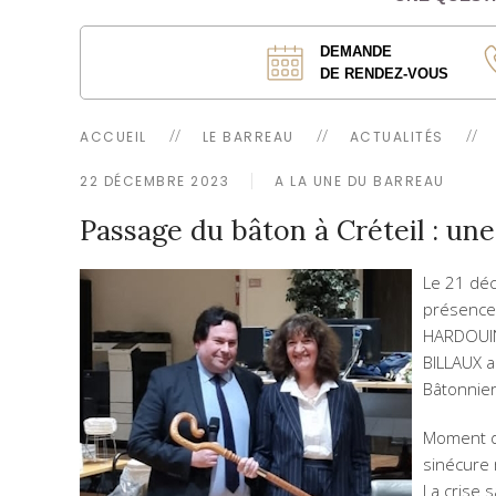
DEMANDE
DE RENDEZ-VOUS
ACCUEIL
LE BARREAU
ACTUALITÉS
22 DÉCEMBRE 2023
A LA UNE DU BARREAU
Passage du bâton à Créteil : un
Le 21 déc
présence 
HARDOUIN 
BILLAUX a
Bâtonnier
Moment d’
sinécure 
La crise s