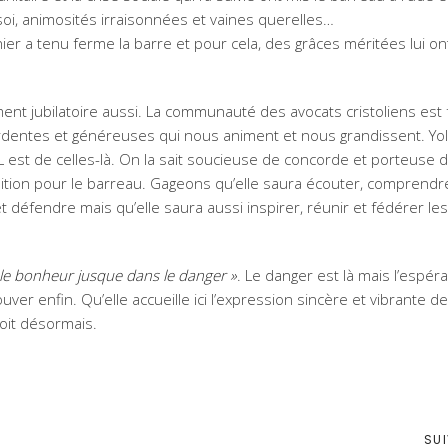
 soi, animosités irraisonnées et vaines querelles…
ier a tenu ferme la barre et pour cela, des grâces méritées lui on
nt jubilatoire aussi. La communauté des avocats cristoliens est 
dentes et généreuses qui nous animent et nous grandissent. Yo
est de celles-là. On la sait soucieuse de concorde et porteuse 
ition pour le barreau. Gageons qu’elle saura écouter, comprendr
et défendre mais qu’elle saura aussi inspirer, réunir et fédérer les
r le bonheur jusque dans le danger »
. Le danger est là mais l’espér
ver enfin. Qu’elle accueille ici l’expression sincère et vibrante d
oit désormais.
SU