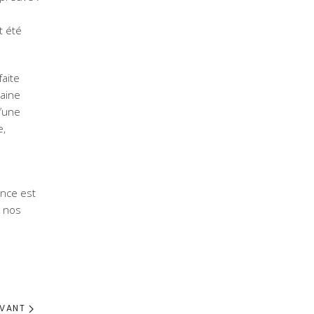
t été
faite
laine
d’une
e,
ance est
e nos
IVANT