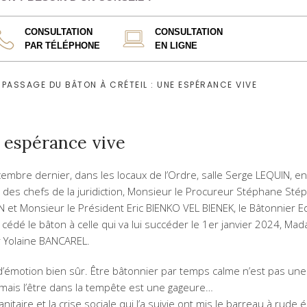
CONSULTATION
CONSULTATION
PAR TÉLÉPHONE
EN LIGNE
PASSAGE DU BÂTON À CRÉTEIL : UNE ESPÉRANCE VIVE
e espérance vive
embre dernier, dans les locaux de l’Ordre, salle Serge LEQUIN, en
des chefs de la juridiction, Monsieur le Procureur Stéphane Sté
et Monsieur le Président Eric BIENKO VEL BIENEK, le Bâtonnier 
 cédé le bâton à celle qui va lui succéder le 1er janvier 2024, Ma
 Yolaine BANCAREL.
émotion bien sûr. Être bâtonnier par temps calme n’est pas une
mais l’être dans la tempête est une gageure…
anitaire et la crise sociale qui l’a suivie ont mis le barreau à rude 