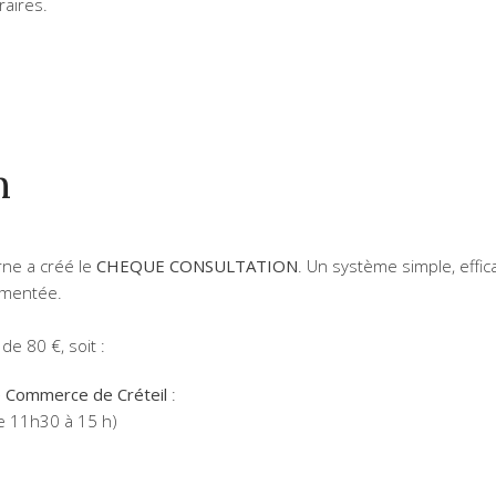
raires.
n
rne a créé le
CHEQUE CONSULTATION
. Un système simple, effic
lementée.
e 80 €, soit :
e Commerce de Créteil
:
e 11h30 à 15 h)