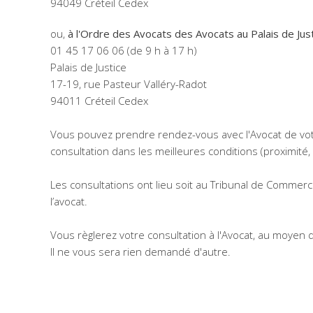
94049 Créteil Cedex
ou,
à l'Ordre des Avocats des Avocats au Palais de Just
01 45 17 06 06 (de 9 h à 17 h)
Palais de Justice
17-19, rue Pasteur Valléry-Radot
94011 Créteil Cedex
Vous pouvez prendre rendez-vous avec l'Avocat de votr
consultation dans les meilleures conditions (proximité, co
Les consultations ont lieu soit au Tribunal de Commer
l’avocat.
Vous règlerez votre consultation à l'Avocat, au moyen
Il ne vous sera rien demandé d'autre.