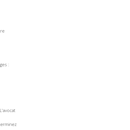
tre
ges :
L'avocat
éterminez