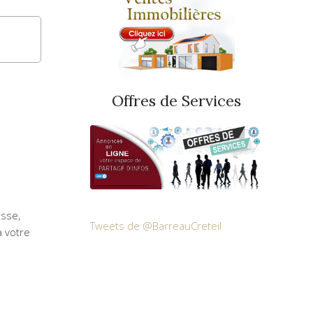
Offres de Services
isse,
Tweets de @BarreauCreteil
à votre