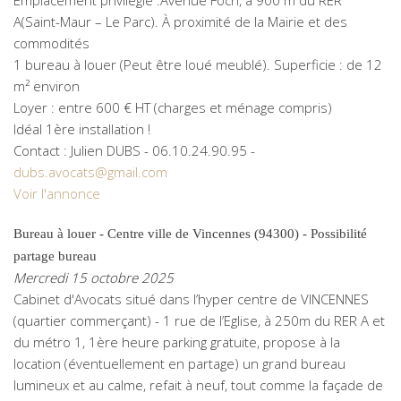
Emplacement privilégié :Avenue Foch, à 900 m du RER
A(Saint-Maur – Le Parc). À proximité de la Mairie et des
commodités
1 bureau à louer (Peut être loué meublé). Superficie : de 12
m² environ
Loyer : entre 600 € HT (charges et ménage compris)
Idéal 1ère installation !
Contact : Julien DUBS - 06.10.24.90.95 -
dubs.avocats@gmail.com
Voir l'annonce
Bureau à louer - Centre ville de Vincennes (94300) - Possibilité
partage bureau
Mercredi 15 octobre 2025
Cabinet d'Avocats situé dans l’hyper centre de VINCENNES
(quartier commerçant) - 1 rue de l’Eglise, à 250m du RER A et
du métro 1, 1ère heure parking gratuite, propose à la
location (éventuellement en partage) un grand bureau
lumineux et au calme, refait à neuf, tout comme la façade de