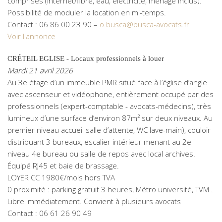
comprises (internet/fibre, eau, électricité, ménage inclus).
Possibilité de moduler la location en mi-temps.
Contact : 06 86 00 23 90 –
o.busca@busca-avocats.fr
Voir l'annonce
CRÉTEIL EGLISE - Locaux professionnels à louer
Mardi 21 avril 2026
Au 3e étage d’un immeuble PMR situé face à l’église d’angle
avec ascenseur et vidéophone, entièrement occupé par des
professionnels (expert-comptable - avocats-médecins), très
lumineux d’une surface d’environ 87m² sur deux niveaux. Au
premier niveau accueil salle d’attente, WC lave-main), couloir
distribuant 3 bureaux, escalier intérieur menant au 2e
niveau 4e bureau ou salle de repos avec local archives.
Équipé RJ45 et baie de brassage.
LOYER CC 1980€/mois hors TVA
0 proximité : parking gratuit 3 heures, Métro université, TVM .
Libre immédiatement. Convient à plusieurs avocats
Contact : 06 61 26 90 49