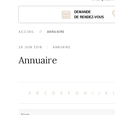
DEMANDE
DE RENDEZ-VOUS
ACCUEIL
ANNUAIRE
26 JUIN 2018
ANNUAIRE
Annuaire
A
B
C
D
E
F
G
H
I
J
K
L
Nom