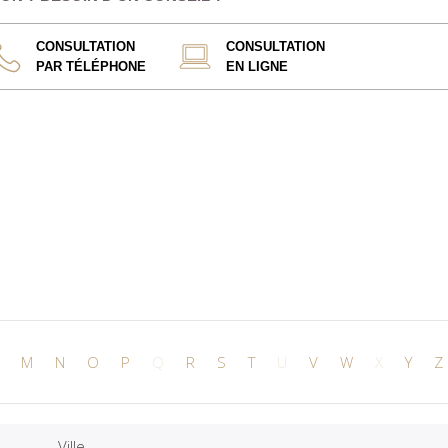
CONSULTATION
CONSULTATION
PAR TÉLÉPHONE
EN LIGNE
M
N
O
P
Q
R
S
T
U
V
W
X
Y
Z
Ville