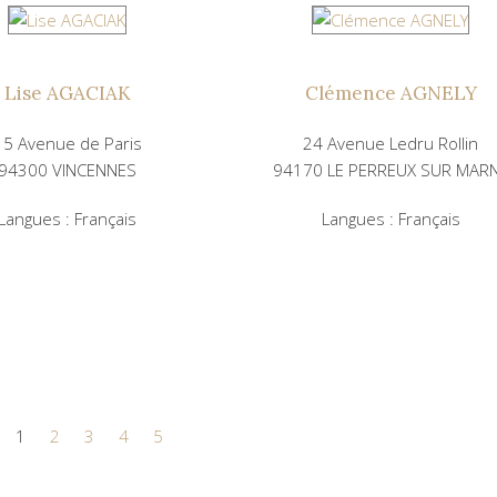
Lise AGACIAK
Clémence AGNELY
15 Avenue de Paris
24 Avenue Ledru Rollin
94300 VINCENNES
94170 LE PERREUX SUR MAR
Langues : Français
Langues : Français
1
2
3
4
5