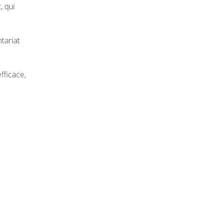
, qui
tariat
fficace,