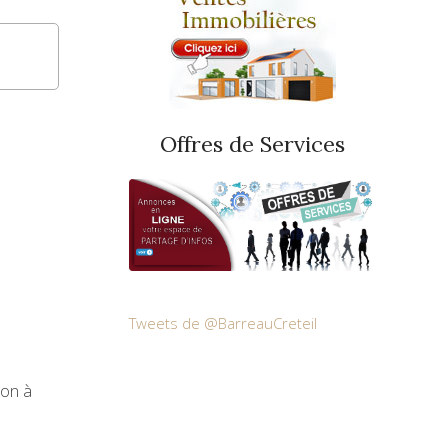
Offres de Services
Tweets de @BarreauCreteil
ion à