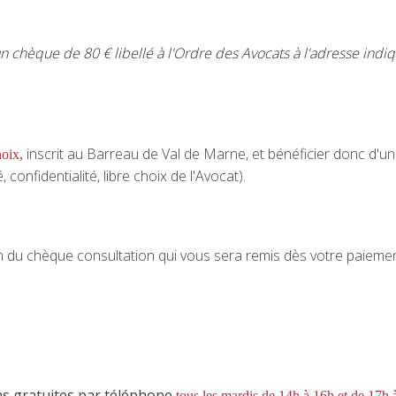
un chèque de 80 € libellé à l'Ordre des Avocats à l'adresse indiq
inscrit au Barreau de Val de Marne, et bénéficier donc d'u
hoix
,
confidentialité, libre choix de l'Avocat).
en du chèque consultation qui vous sera remis dès votre paieme
ns gratuites par téléphone
tous les mardis de 14h à 16h et de 17h 