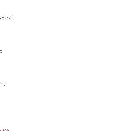
uée ci-
ne
nt à
à 19h