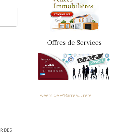
Offres de Services
Tweets de @BarreauCreteil
UR DES