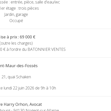
sée : entrée, pièce, salle d'eau/wc
1er étage : trois pièces
Jardin, garage
Occupé
ise à prix : 69 000 €
(outre les charges)
900 € à l'ordre du BATONNIER VENTES
int-Maur-des-Fossés
21, quai Schaken
ace lundi 22 juin 2026 de 9h à 10h
re Harry Orhon, Avocat
asbourg - 94130 Nogent-sur-Marne