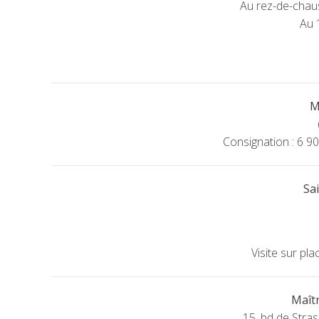
Au rez-de-chaus
Au 
M
Consignation : 6 
Sa
Visite sur pl
Maît
15, bd de Str